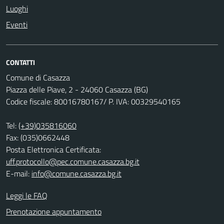
Luoghi
Eventi
CONTATTI
Comune di Casazza
Piazza delle Piave, 2 - 24060 Casazza (BG)
Codice fiscale: 80016780167/ P. IVA: 00329540165
Tel:
(+39)035816060
Fax: (035)0662448
Posta Elettronica Certificata:
uff.protocollo@pec.comune.casazza.bg.it
E-mail:
info@comune.casazza.bg.it
Leggi le FAQ
Prenotazione appuntamento