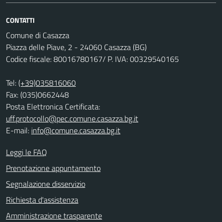
CONTATTI
Comune di Casazza
Piazza delle Piave, 2 - 24060 Casazza (BG)
Codice fiscale: 80016780167/ P. IVA: 00329540165
Tel:
(+39)035816060
Fax: (035)0662448
Posta Elettronica Certificata:
uff.protocollo@pec.comune.casazza.bg.it
E-mail:
info@comune.casazza.bg.it
Leggi le FAQ
Prenotazione appuntamento
Segnalazione disservizio
Richiesta d'assistenza
Amministrazione trasparente