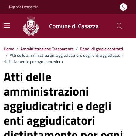
Vai ai contenuti
Vai al footer
Regione Lombardia
Comune di Casazza
Home
/
Amministrazione Trasparente
/
Bandi di gara e contratti
/
Atti delle amministrazioni aggiudicatrici e degli enti aggiudicatori
distintamente per ogni procedura
Atti delle
amministrazioni
aggiudicatrici e degli
enti aggiudicatori
distintamente per ogni