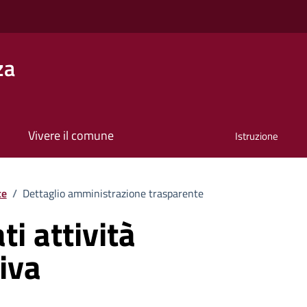
za
Vivere il comune
Istruzione
te
/
Dettaglio amministrazione trasparente
i attività
iva