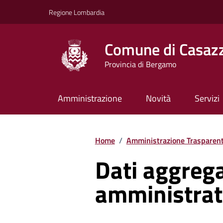
Vai ai contenuti
Vai al footer
Regione Lombardia
Comune di Casaz
Provincia di Bergamo
Amministrazione
Novità
Servizi
Home
/
Amministrazione Trasparen
Dati aggregat
amministrat