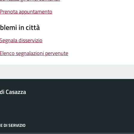
Prenota appuntamento
blemi in città
Segnala disservizio
Elenco segnalazioni pervenute
di Casazza
E DI SERVIZIO