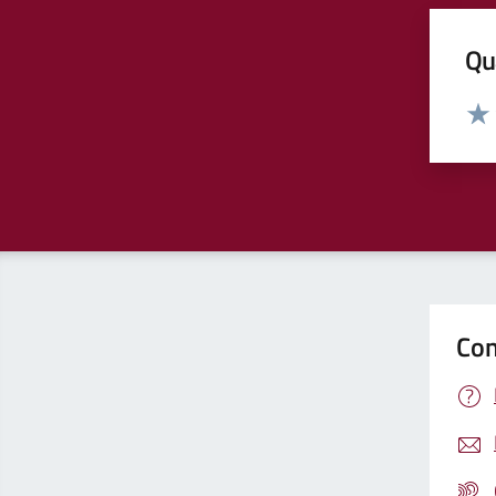
Qua
Valut
Valu
Con