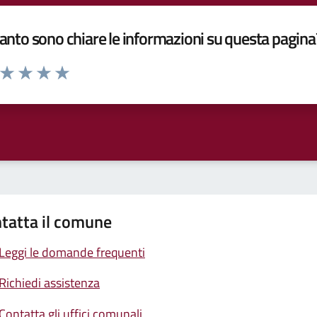
nto sono chiare le informazioni su questa pagina
a da 1 a 5 stelle la pagina
ta 1 stelle su 5
Valuta 2 stelle su 5
Valuta 3 stelle su 5
Valuta 4 stelle su 5
Valuta 5 stelle su 5
tatta il comune
Leggi le domande frequenti
Richiedi assistenza
Contatta gli uffici comunali