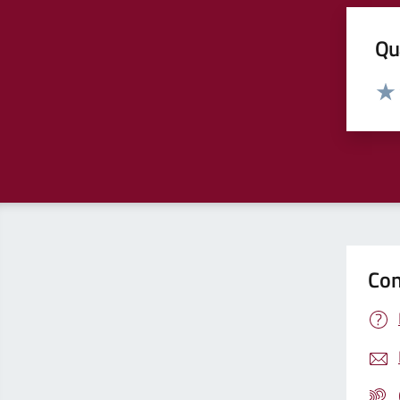
Qua
Valut
Valu
Con