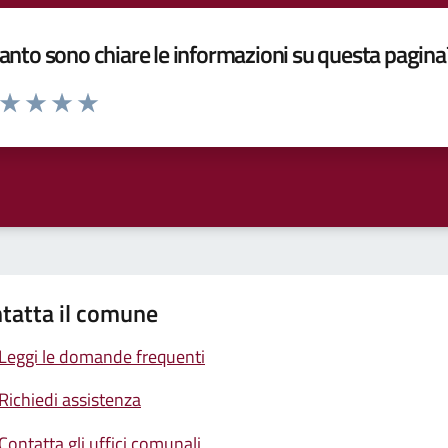
nto sono chiare le informazioni su questa pagina
a da 1 a 5 stelle la pagina
ta 1 stelle su 5
Valuta 2 stelle su 5
Valuta 3 stelle su 5
Valuta 4 stelle su 5
Valuta 5 stelle su 5
tatta il comune
Leggi le domande frequenti
Richiedi assistenza
Contatta gli uffici comunali