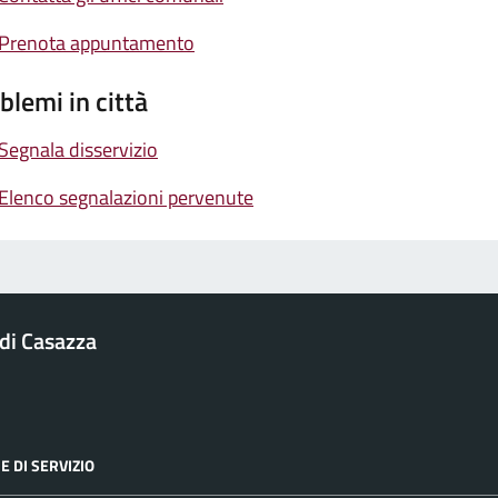
Prenota appuntamento
blemi in città
Segnala disservizio
Elenco segnalazioni pervenute
di Casazza
E DI SERVIZIO