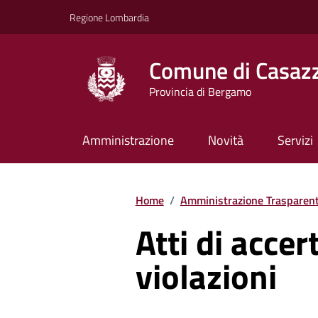
Vai ai contenuti
Vai al footer
Regione Lombardia
Comune di Casaz
Provincia di Bergamo
Amministrazione
Novità
Servizi
Home
/
Amministrazione Trasparen
Atti di acce
violazioni