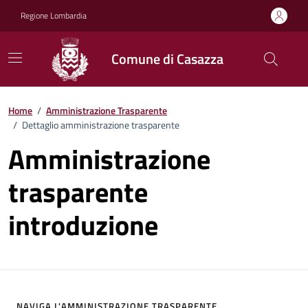
Vai ai contenuti
Vai al footer
Regione Lombardia
Comune di Casazza
Home
/
Amministrazione Trasparente
/
Dettaglio amministrazione trasparente
Amministrazione
trasparente
introduzione
NAVIGA L'AMMINISTRAZIONE TRASPARENTE