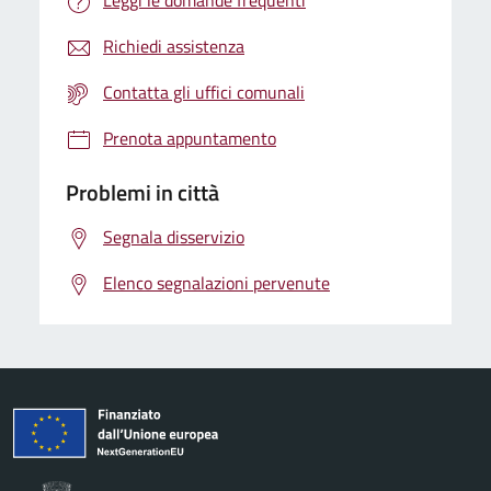
Richiedi assistenza
Contatta gli uffici comunali
Prenota appuntamento
Problemi in città
Segnala disservizio
Elenco segnalazioni pervenute