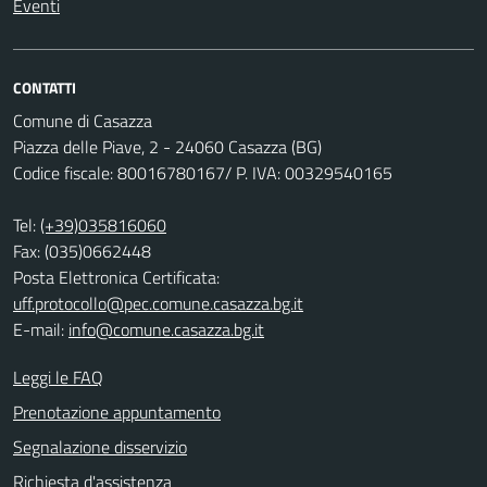
Eventi
CONTATTI
Comune di Casazza
Piazza delle Piave, 2 - 24060 Casazza (BG)
Codice fiscale: 80016780167/ P. IVA: 00329540165
Tel:
(+39)035816060
Fax: (035)0662448
Posta Elettronica Certificata:
uff.protocollo@pec.comune.casazza.bg.it
E-mail:
info@comune.casazza.bg.it
Leggi le FAQ
Prenotazione appuntamento
Segnalazione disservizio
Richiesta d'assistenza