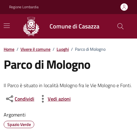
Vai ai contenuti
Vai al footer
Regione Lombardia
Comune di Casazza
Home
/
Vivere il comune
/
Luoghi
/
Parco di Mologno
Parco di Mologno
Il Parco è situato in località Mologno fra le Vie Mologno e Fonti.
Condividi
Vedi azioni
Argomenti
Spazio Verde