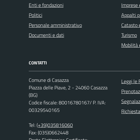
Enti e fondazioni
Imprese 
Politici
Appalti p
Personale amministrativo
Catasto e
Documenti e dati
Turismo
Mobilità 
CONTATTI
Comune di Casazza
Leggi le
Piazza delle Piave, 2 - 24060 Casazza
Prenota
(BG)
Segnalazi
Codice fiscale: 80016780167/ P. IVA:
00329540165
Richiesta
Tel:
(+39)035816060
Fax: (035)0662448