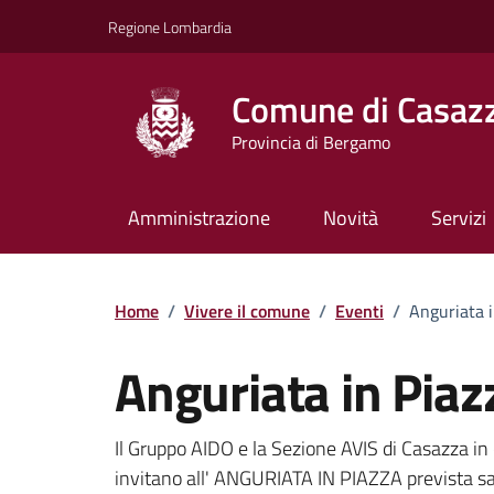
Vai ai contenuti
Vai al footer
Regione Lombardia
Comune di Casaz
Provincia di Bergamo
Amministrazione
Novità
Servizi
Home
/
Vivere il comune
/
Eventi
/
Anguriata i
Anguriata in Piaz
Dettagli della notizi
Il Gruppo AIDO e la Sezione AVIS di Casazza i
invitano all' ANGURIATA IN PIAZZA prevista sa