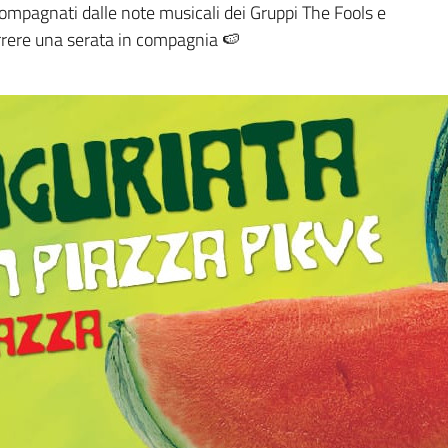
agnati dalle note musicali dei Gruppi The Fools e
rrere una serata in compagnia 🍉