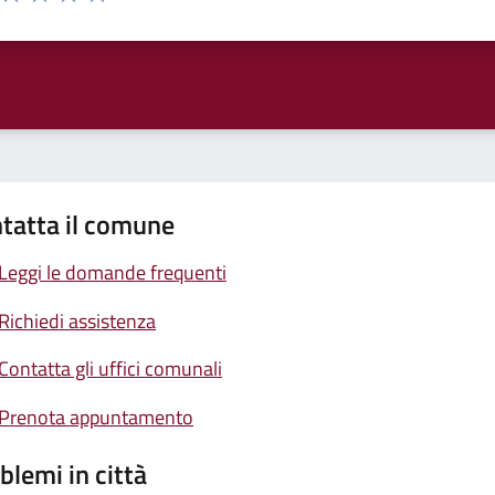
ta 1 stelle su 5
Valuta 2 stelle su 5
Valuta 3 stelle su 5
Valuta 4 stelle su 5
Valuta 5 stelle su 5
tatta il comune
Leggi le domande frequenti
Richiedi assistenza
Contatta gli uffici comunali
Prenota appuntamento
blemi in città