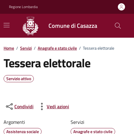
Vai ai contenuti
Vai al footer
Regione Lombardia
Comune di Casazza
Home
/
Servizi
/
Anagrafe e stato civile
/
Tessera elettorale
Tessera elettorale
Servizio attivo
Condividi
Vedi azioni
Argomenti
Servizi
Assistenza sociale
Anagrafe e stato civile