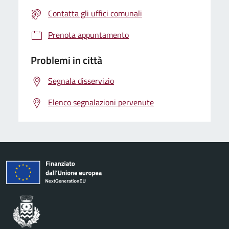
Contatta gli uffici comunali
Prenota appuntamento
Problemi in città
Segnala disservizio
Elenco segnalazioni pervenute