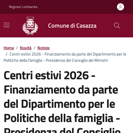
Vai ai contenuti
Vai al footer
Regione Lombardia
Comune di Casazza
Home
/
Novità
/
Notizie
/
Centri estivi 2026 - Finanziamento da parte del Dipartimento per le
Politiche della famiglia - Presidenza del Consiglio dei Ministri
Centri estivi 2026 -
Finanziamento da parte
del Dipartimento per le
Politiche della famiglia -
Presidenza del Consiglio