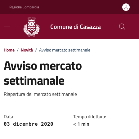
Vai ai contenuti
Vai al footer
Regione Lombardia
Comune di Casazza
Home
/
Novità
/
Avviso mercato settimanale
Avviso mercato
settimanale
Dettagli della notizia
Riapertura del mercato settimanale
Data:
Tempo di lettura:
< 1 min
03 dicembre 2020