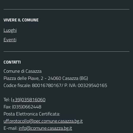
VIVERE IL COMUNE
Luoghi
Eventi
CONTATTI
Comune di Casazza
Piazza delle Piave, 2 - 24060 Casazza (BG)
Codice fiscale: 80016780167/ P. IVA: 00329540165
Tel:
(+39)035816060
Fax: (035)0662448
Posta Elettronica Certificata:
uff.protocollo@pec.comune.casazza.bg.it
E-mail:
info@comune.casazza.bg.it