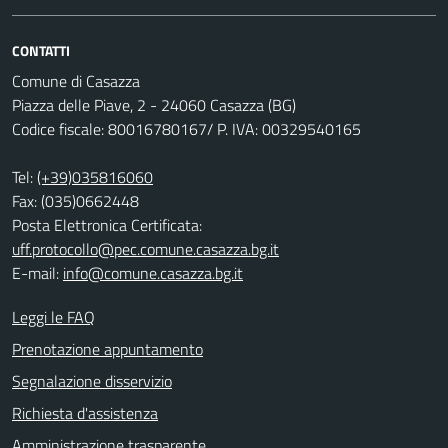
CONTATTI
Comune di Casazza
Piazza delle Piave, 2 - 24060 Casazza (BG)
Codice fiscale: 80016780167/ P. IVA: 00329540165
Tel:
(+39)035816060
Fax: (035)0662448
Posta Elettronica Certificata:
uff.protocollo@pec.comune.casazza.bg.it
E-mail:
info@comune.casazza.bg.it
Leggi le FAQ
Prenotazione appuntamento
Segnalazione disservizio
Richiesta d'assistenza
Amministrazione trasparente