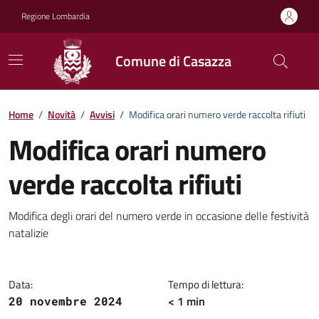
Vai ai contenuti
Vai al footer
Regione Lombardia
Comune di Casazza
Home
/
Novità
/
Avvisi
/
Modifica orari numero verde raccolta rifiuti
Modifica orari numero
verde raccolta rifiuti
Dettagli della notizia
Modifica degli orari del numero verde in occasione delle festività
natalizie
Data:
Tempo di lettura:
< 1 min
20 novembre 2024