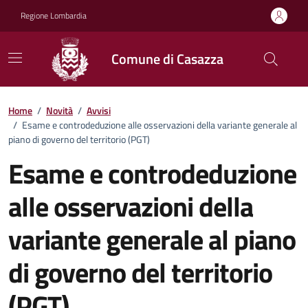
Vai ai contenuti
Vai al footer
Regione Lombardia
Comune di Casazza
Home
/
Novità
/
Avvisi
/
Esame e controdeduzione alle osservazioni della variante generale al
piano di governo del territorio (PGT)
Esame e controdeduzione
alle osservazioni della
variante generale al piano
di governo del territorio
(PGT)