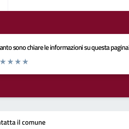
nto sono chiare le informazioni su questa pagina
a da 1 a 5 stelle la pagina
ta 1 stelle su 5
Valuta 2 stelle su 5
Valuta 3 stelle su 5
Valuta 4 stelle su 5
Valuta 5 stelle su 5
tatta il comune