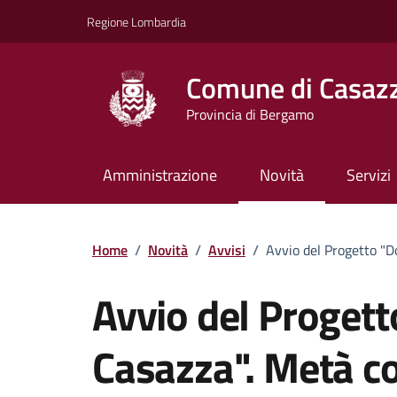
Vai ai contenuti
Vai al footer
Regione Lombardia
Comune di Casaz
Provincia di Bergamo
Amministrazione
Novità
Servizi
Home
/
Novità
/
Avvisi
/
Avvio del Progetto "Do
Avvio del Proget
Casazza". Metà c