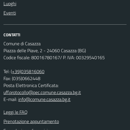
Luoghi
Eventi
CONTATTI
Comune di Casazza
Piazza delle Piave, 2 - 24060 Casazza (BG)
Codice fiscale: 80016780167/ P. IVA: 00329540165
Tel:
(+39)035816060
Fax: (035)0662448
Posta Elettronica Certificata:
uff.protocollo@pec.comune.casazza.bg.it
E-mail:
info@comune.casazza.bg.it
Leggi le FAQ
Prenotazione appuntamento