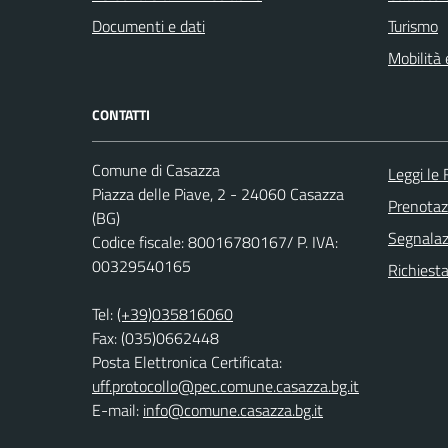
Documenti e dati
Turismo
Mobilità 
CONTATTI
Comune di Casazza
Leggi le
Piazza delle Piave, 2 - 24060 Casazza
Prenota
(BG)
Segnalazi
Codice fiscale: 80016780167/ P. IVA:
00329540165
Richiesta
Tel:
(+39)035816060
Fax: (035)0662448
Posta Elettronica Certificata:
uff.protocollo@pec.comune.casazza.bg.it
E-mail:
info@comune.casazza.bg.it