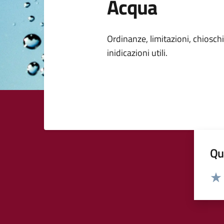
Acqua
Dettagli della
Ordinanze, limitazioni, chioschi 
inidicazioni utili.
Qua
Valut
Valu