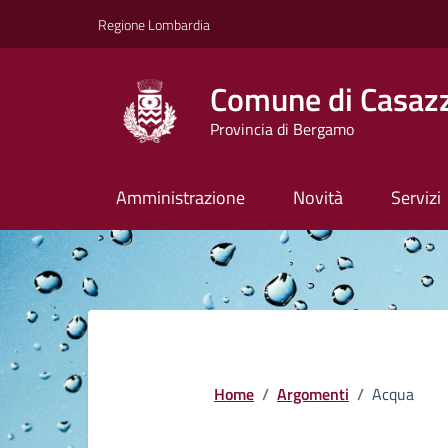
Vai ai contenuti
Vai al footer
Regione Lombardia
Comune di Casaz
Provincia di Bergamo
Amministrazione
Novità
Servizi
Home
/
Argomenti
/
Acqua